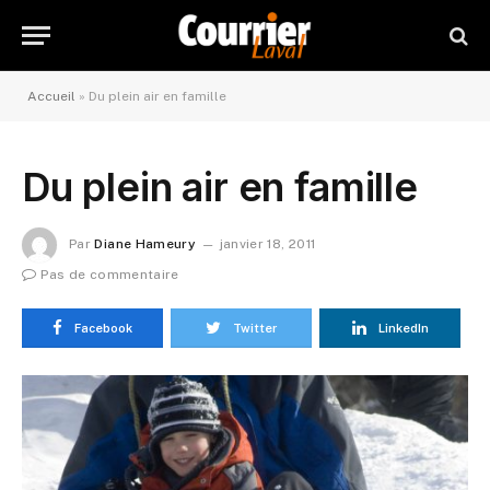
Accueil
»
Du plein air en famille
Du plein air en famille
Par
Diane Hameury
janvier 18, 2011
Pas de commentaire
Facebook
Twitter
LinkedIn