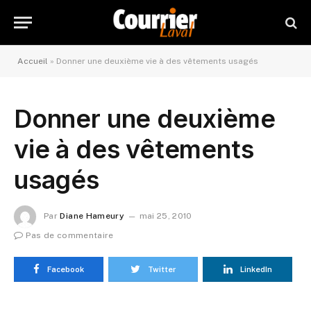
Accueil
»
Donner une deuxième vie à des vêtements usagés
Donner une deuxième
vie à des vêtements
usagés
Par
Diane Hameury
mai 25, 2010
Pas de commentaire
Facebook
Twitter
LinkedIn