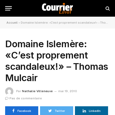
Accueil
»
Domaine Islemère: «C’est proprement scandaleux!» – Thomas Mulcair
Domaine Islemère:
«C’est proprement
scandaleux!» – Thomas
Mulcair
Par
Nathalie Villeneuve
mai 19, 2010
Pas de commentaire
Facebook
Twitter
LinkedIn