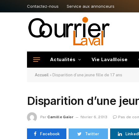
Contactez-nous
Service aux annonceurs
Actualités
Vie Lavallloise
Accueil
»
Disparition d’une jeune fille de 17 ans
Disparition d’une jeun
Par
Camille Gaïor
février 6, 2013
Pas de co
Facebook
Twitter
Linked