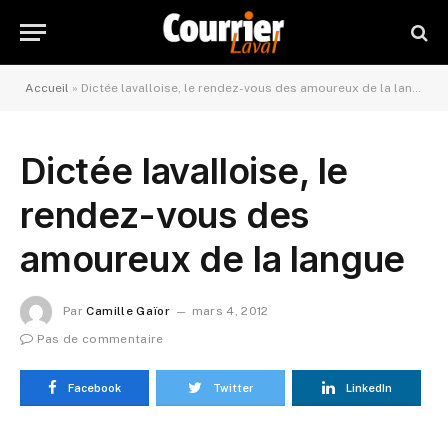
Accueil
»
Dictée lavalloise, le rendez-vous des amoureux de la langue
Dictée lavalloise, le
rendez-vous des
amoureux de la langue
Par
Camille Gaïor
mars 4, 2012
Pas de commentaire
Facebook
Twitter
LinkedIn