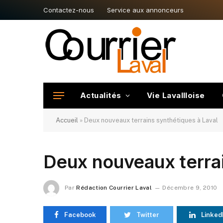
Contactez-nous
Service aux annonceurs
Actualités
Vie Lavallloise
Accueil
»
Deux nouveaux terrains synthétiques à Laval
Deux nouveaux terrai
Par
Rédaction Courrier Laval
Décembre 9, 2010
Facebook
Twitter
Linked