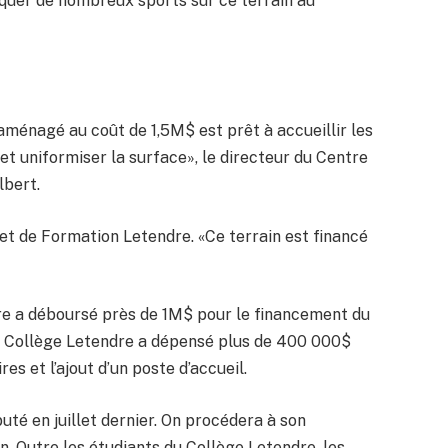
iquer de nombreux sports sur ce terrain au
aménagé au coût de 1,5M$ est prêt à accueillir les
 et uniformiser la surface», le directeur du Centre
lbert.
é et de Formation Letendre. «Ce terrain est financé
dre a déboursé près de 1M$ pour le financement du
 Le Collège Letendre a dépensé plus de 400 000$
res et l’ajout d’un poste d’accueil.
uté en juillet dernier. On procédera à son
n. Outre les étudiants du Collège Letendre, les