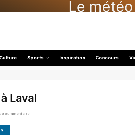
Le météo 
Culture
Sports
Inspiration
Concours
Vi
à Laval
de commentaire
In