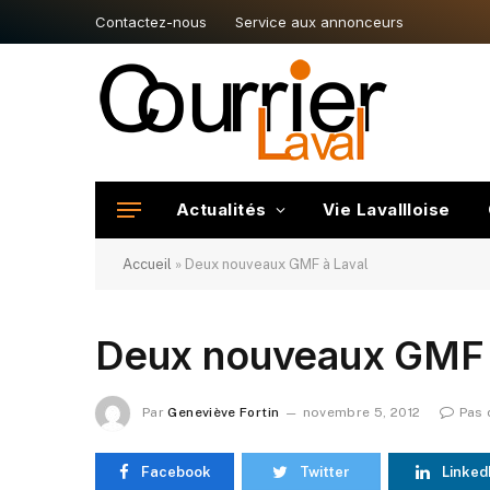
Contactez-nous
Service aux annonceurs
Actualités
Vie Lavallloise
Accueil
»
Deux nouveaux GMF à Laval
Deux nouveaux GMF 
Par
Geneviève Fortin
novembre 5, 2012
Pas 
Facebook
Twitter
Linked