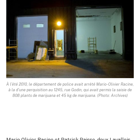
À l’été 2010, le département de police avait arrêté Mario-Olivier Racine,
à la d’une perquisition au 1245, rue Godin, qui avait permis la saisie de
808 plants de marijuana et 45 kg de marijuana. (Photo: Archives)
Mario Olivier Racine et Patrick Paisse, deux Lavallois