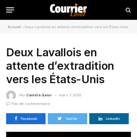
Accueil
»
Deux Lavallois en attente d’extradition vers les États-Unis
Deux Lavallois en
attente d’extradition
vers les États-Unis
Par
Camille Gaïor
mars 7, 2012
Pas de commentaire
Facebook
Twitter
LinkedIn