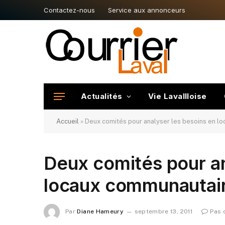
Contactez-nous
Service aux annonceurs
Actualités
Vie Lavallloise
Accueil
»
Deux comités pour analyser les besoins en l
Deux comités pour an
locaux communautai
Par
Diane Hameury
septembre 13, 2011
Pas 