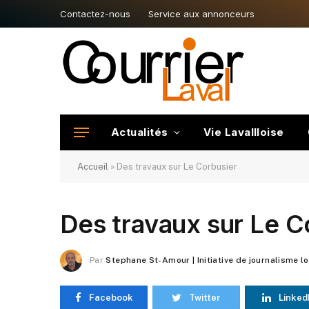
Contactez-nous
Service aux annonceurs
Actualités
Vie Lavallloise
Accueil
»
Des travaux sur Le Corbusier
Des travaux sur Le C
Par
Stephane St-Amour | Initiative de journalisme l
Facebook
Twitter
Linked