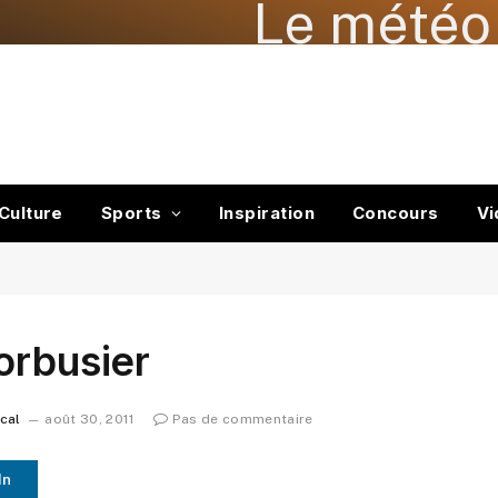
Le météo 
Culture
Sports
Inspiration
Concours
Vi
orbusier
ocal
août 30, 2011
Pas de commentaire
In