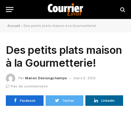
Accueil
»
Des petits plats maison à la Gourmetterie!
Des petits plats maison
à la Gourmetterie!
Par
Manon Deslongchamps
mars 2, 2012
Pas de commentaire
Facebook
Twitter
LinkedIn