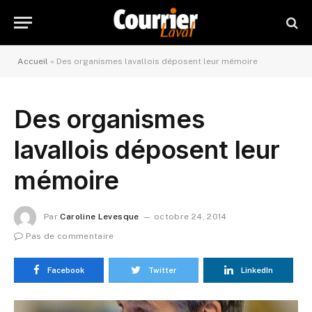
Accueil
»
Des organismes lavallois déposent leur mémoire
Des organismes
lavallois déposent leur
mémoire
Par
Caroline Levesque
octobre 24, 2014
Pas de commentaire
Facebook
Twitter
LinkedIn