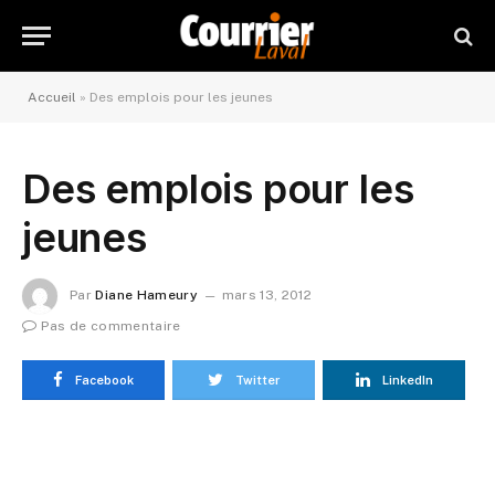
Accueil
»
Des emplois pour les jeunes
Des emplois pour les
jeunes
Par
Diane Hameury
mars 13, 2012
Pas de commentaire
Facebook
Twitter
LinkedIn