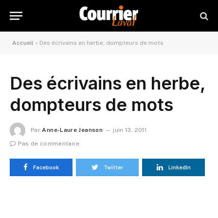
Accueil
»
Des écrivains en herbe, dompteurs de mots
Des écrivains en herbe,
dompteurs de mots
Par
Anne-Laure Jeanson
juin 13, 2011
Pas de commentaire
Facebook
Twitter
LinkedIn