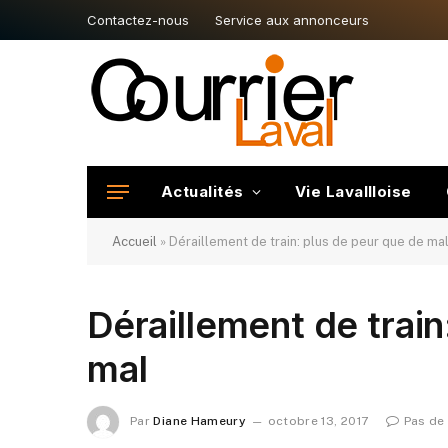
Contactez-nous
Service aux annonceurs
Actualités
Vie Lavallloise
Accueil
»
Déraillement de train: plus de peur que de ma
Déraillement de train
mal
Par
Diane Hameury
octobre 13, 2017
Pas de