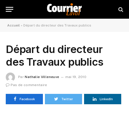
Accueil
»
Départ du directeur des Travaux publics
Départ du directeur
des Travaux publics
Par
Nathalie Villeneuve
mai 19, 2010
Pas de commentaire
Facebook
Twitter
LinkedIn