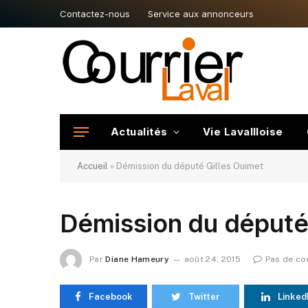
Contactez-nous
Service aux annonceurs
Actualités
Vie Lavallloise
Accueil
»
Démission du député Gilles Ouimet
Démission du député
Par
Diane Hameury
août 24, 2015
Pas de c
Facebook
Twitter
Linked