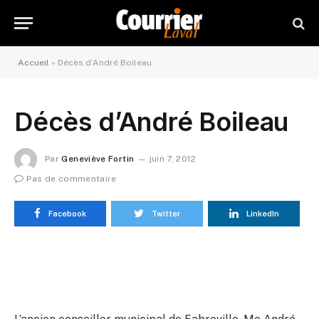
Accueil
»
Décès d’André Boileau
Décès d’André Boileau
Par
Geneviève Fortin
juin 7, 2012
Pas de commentaire
Facebook
Twitter
LinkedIn