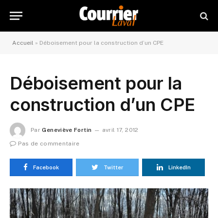
Accueil
»
Déboisement pour la construction d’un CPE
Déboisement pour la
construction d’un CPE
Par
Geneviève Fortin
avril 17, 2012
Pas de commentaire
Facebook
Twitter
LinkedIn