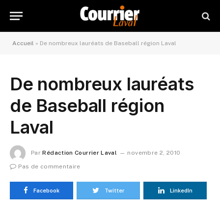
Accueil
»
De nombreux lauréats de Baseball région Laval
De nombreux lauréats
de Baseball région
Laval
Par
Rédaction Courrier Laval
novembre 2, 2010
Pas de commentaire
Facebook
Twitter
LinkedIn