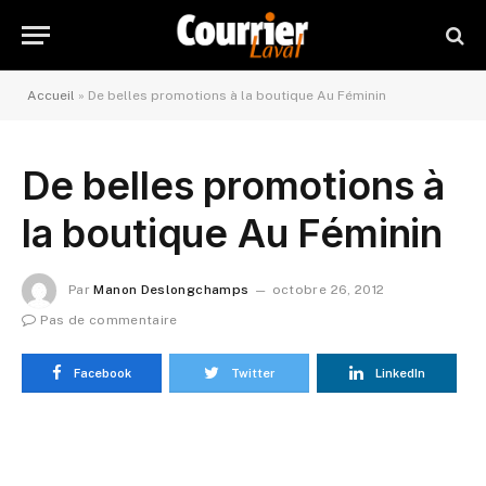
Accueil
»
De belles promotions à la boutique Au Féminin
De belles promotions à
la boutique Au Féminin
Par
Manon Deslongchamps
octobre 26, 2012
Pas de commentaire
Facebook
Twitter
LinkedIn