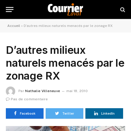
Accueil
»
D’autres milieux naturels menacés par le zonage RX
D’autres milieux
naturels menacés par le
zonage RX
Par
Nathalie Villeneuve
mai 18, 2010
Pas de commentaire
Facebook
Twitter
LinkedIn