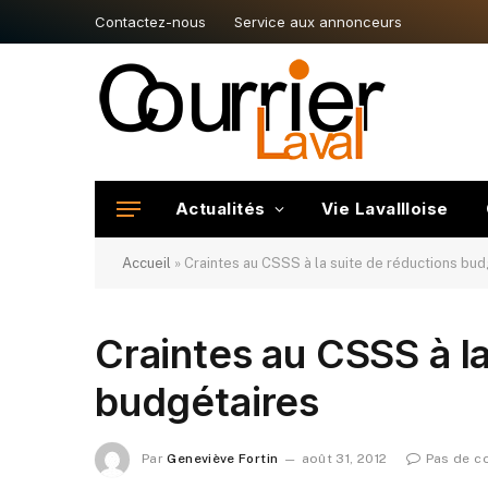
Contactez-nous
Service aux annonceurs
Actualités
Vie Lavallloise
Accueil
»
Craintes au CSSS à la suite de réductions bud
Craintes au CSSS à la
budgétaires
Par
Geneviève Fortin
août 31, 2012
Pas de c