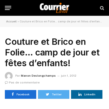
Accueil
»
Couture et Brico en Folie… camp de jour et fêtes d’enfants!
Couture et Brico en
Folie… camp de jour et
fêtes d’enfants!
Par
Manon Deslongchamps
juin 1, 2012
Pas de commentaire
Facebook
Twitter
LinkedIn