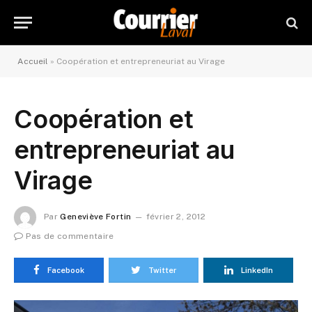
Accueil
»
Coopération et entrepreneuriat au Virage
Coopération et
entrepreneuriat au
Virage
Par
Geneviève Fortin
février 2, 2012
Pas de commentaire
Facebook
Twitter
LinkedIn