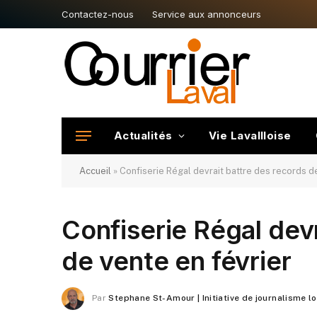
Contactez-nous
Service aux annonceurs
Actualités
Vie Lavallloise
Accueil
»
Confiserie Régal devrait battre des records d
Confiserie Régal devr
de vente en février
Par
Stephane St-Amour | Initiative de journalisme l