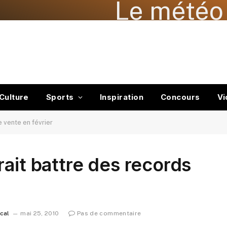
Le météo 
Culture
Sports
Inspiration
Concours
Vi
e vente en février
ait battre des records
ocal
mai 25, 2010
Pas de commentaire