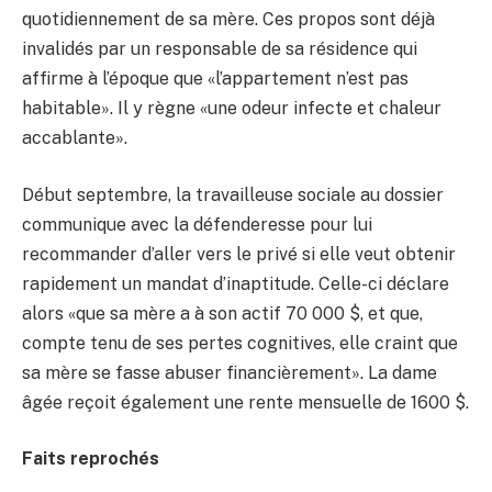
quotidiennement de sa mère. Ces propos sont déjà
invalidés par un responsable de sa résidence qui
affirme à l’époque que «l’appartement n’est pas
Want me to call
habitable». Il y règne «une odeur infecte et chaleur
you back? :)
accablante».
Début septembre, la travailleuse sociale au dossier
communique avec la défenderesse pour lui
recommander d’aller vers le privé si elle veut obtenir
rapidement un mandat d’inaptitude. Celle-ci déclare
alors «que sa mère a à son actif 70 000 $, et que,
compte tenu de ses pertes cognitives, elle craint que
sa mère se fasse abuser financièrement». La dame
âgée reçoit également une rente mensuelle de 1600 $.
Send
Faits reprochés