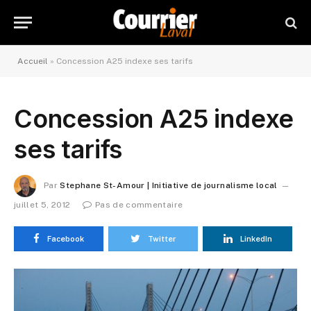
Accueil
»
Concession A25 indexe ses tarifs
Concession A25 indexe
ses tarifs
Par
Stephane St-Amour | Initiative de journalisme local
juillet 5, 2012
Pas de commentaire
Facebook
Twitter
LinkedIn