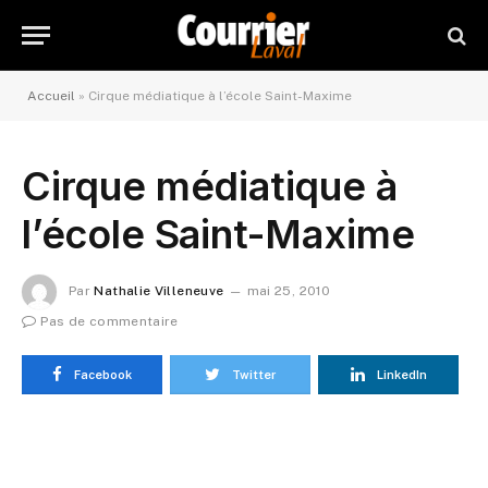
Accueil
»
Cirque médiatique à l’école Saint-Maxime
Cirque médiatique à
l’école Saint-Maxime
Par
Nathalie Villeneuve
mai 25, 2010
Pas de commentaire
Facebook
Twitter
LinkedIn