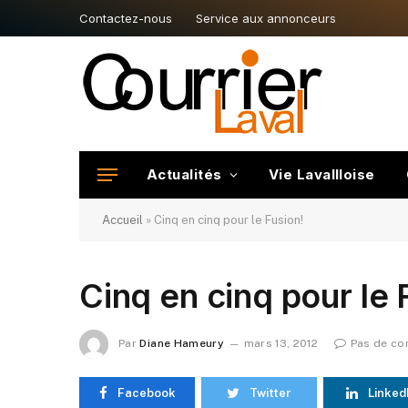
Contactez-nous
Service aux annonceurs
Actualités
Vie Lavallloise
Accueil
»
Cinq en cinq pour le Fusion!
Cinq en cinq pour le 
Par
Diane Hameury
mars 13, 2012
Pas de co
Facebook
Twitter
Linked