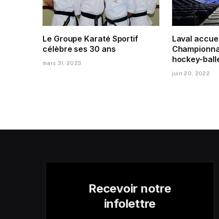
Le Groupe Karaté Sportif
Laval accuei
célèbre ses 30 ans
Championna
hockey-ball
mars 31, 2023
juin 20, 2022
Recevoir notre
infolettre