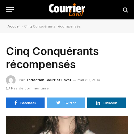
Accueil
»
Cinq Conquérants récompensés
Cinq Conquérants
récompensés
Par
Rédaction Courrier Laval
mai 20, 2010
Pas de commentaire
Facebook
Twitter
LinkedIn