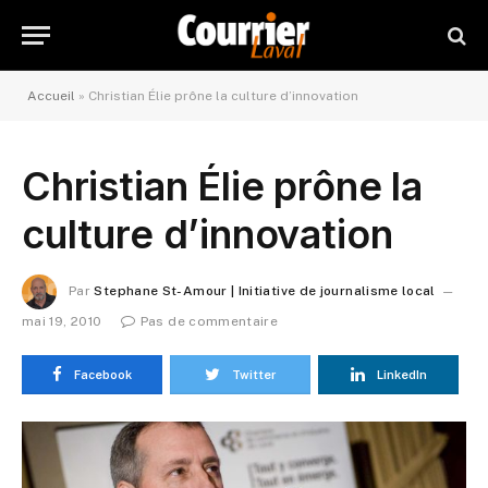
Accueil
»
Christian Élie prône la culture d’innovation
Christian Élie prône la
culture d’innovation
Par
Stephane St-Amour | Initiative de journalisme local
mai 19, 2010
Pas de commentaire
Facebook
Twitter
LinkedIn