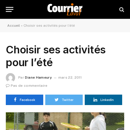
Accueil
»
Choisir ses activités pour l’été
Choisir ses activités
pour l’été
Par
Diane Hameury
mars 22, 2011
Pas de commentaire
Facebook
Twitter
LinkedIn