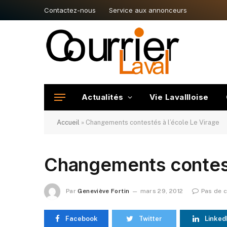
Contactez-nous
Service aux annonceurs
Actualités
Vie Lavallloise
Accueil
»
Changements contestés à l’école Le Virage
Changements contest
Par
Geneviève Fortin
mars 29, 2012
Pas de 
Facebook
Twitter
Linked