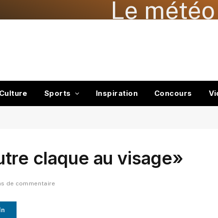
Le météo 
Culture
Sports
Inspiration
Concours
Vi
tre claque au visage»
as de commentaire
In