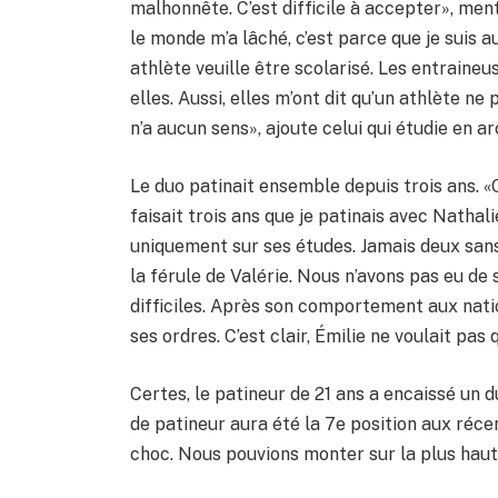
malhonnête. C’est difficile à accepter», ment
le monde m’a lâché, c’est parce que je suis 
athlète veuille être scolarisé. Les entraineu
elles. Aussi, elles m’ont dit qu’un athlète ne
n’a aucun sens», ajoute celui qui étudie en a
Le duo patinait ensemble depuis trois ans. «O
faisait trois ans que je patinais avec Natha
uniquement sur ses études. Jamais deux sans 
la férule de Valérie. Nous n’avons pas eu d
difficiles. Après son comportement aux nation
ses ordres. C’est clair, Émilie ne voulait pas q
Certes, le patineur de 21 ans a encaissé un d
de patineur aura été la 7e position aux réc
choc. Nous pouvions monter sur la plus hau