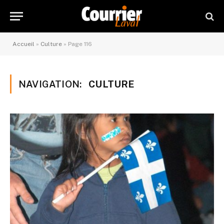
Accueil
»
Culture
»
Page 116
NAVIGATION:
CULTURE