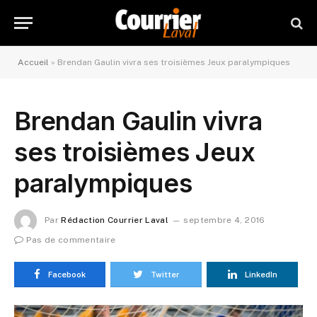
Accueil
»
Brendan Gaulin vivra ses troisièmes Jeux paralympiques
Brendan Gaulin vivra
ses troisièmes Jeux
paralympiques
Par
Rédaction Courrier Laval
septembre 4, 2016
Pas de commentaire
Facebook
Twitter
LinkedIn