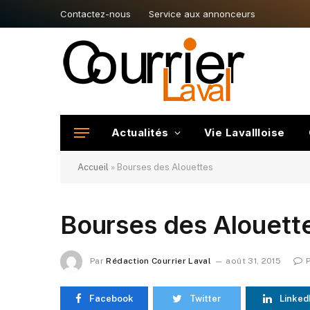
Contactez-nous
Service aux annonceurs
Actualités
Vie Lavallloise
Accueil
»
Bourses des Alouettes
Bourses des Alouett
Par
Rédaction Courrier Laval
août 31, 2015
Facebook
Twitter
Linked