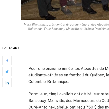
Mark Weightman, président et directeur général des Alouett
Makwanda, Félix Sansoucy-Mainville et Jérémie Dominique 
PARTAGER
Pour une onzième année, les Alouettes de M
étudiants-athlètes en football du Québec, le
Colombie-Britannique.
Parmi eux, cinq Lavallois ont attiré leur atte
Sansoucy-Mainville, des Maraudeurs du Col
Curé-Antoine-Labelle, ont reçu 750 $ des ma