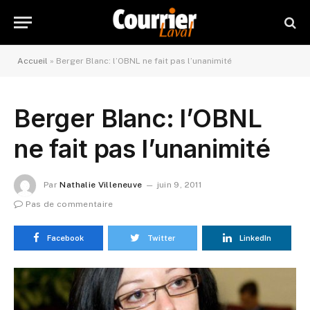
Accueil
»
Berger Blanc: l’OBNL ne fait pas l’unanimité
Berger Blanc: l’OBNL
ne fait pas l’unanimité
Par
Nathalie Villeneuve
juin 9, 2011
Pas de commentaire
Facebook
Twitter
LinkedIn