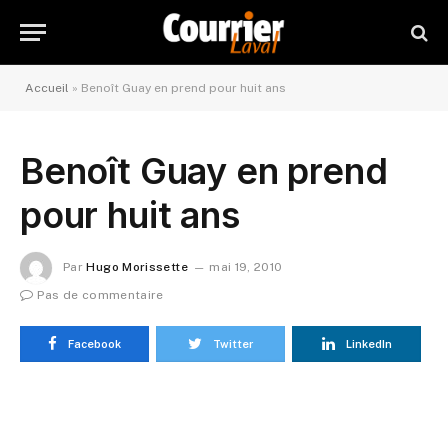
Accueil
»
Benoît Guay en prend pour huit ans
Benoît Guay en prend
pour huit ans
Par
Hugo Morissette
mai 19, 2010
Pas de commentaire
Facebook
Twitter
LinkedIn