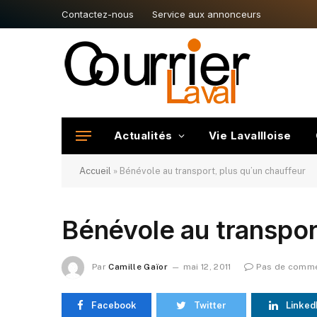
Contactez-nous
Service aux annonceurs
Actualités
Vie Lavallloise
Accueil
»
Bénévole au transport, plus qu’un chauffeur
Bénévole au transpor
Par
Camille Gaïor
mai 12, 2011
Pas de comme
Facebook
Twitter
Linked