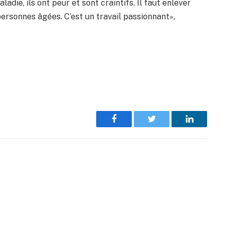
adie, ils ont peur et sont craintifs. Il faut enlever
rsonnes âgées. C’est un travail passionnant»,
Facebook
Twitter
LinkedIn