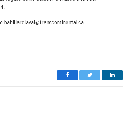
4.
le babillardlaval@transcontinental.ca
Facebook
Twitter
LinkedIn