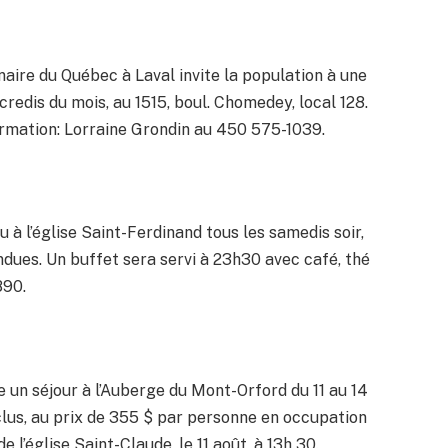
aire du Québec à Laval invite la population à une
edis du mois, au 1515, boul. Chomedey, local 128.
formation: Lorraine Grondin au 450 575-1039.
 à l’église Saint-Ferdinand tous les samedis soir,
ndues. Un buffet sera servi à 23h30 avec café, thé
890.
 un séjour à l’Auberge du Mont-Orford du 11 au 14
inclus, au prix de 355 $ par personne en occupation
 l’église Saint-Claude, le 11 août, à 13h 30.