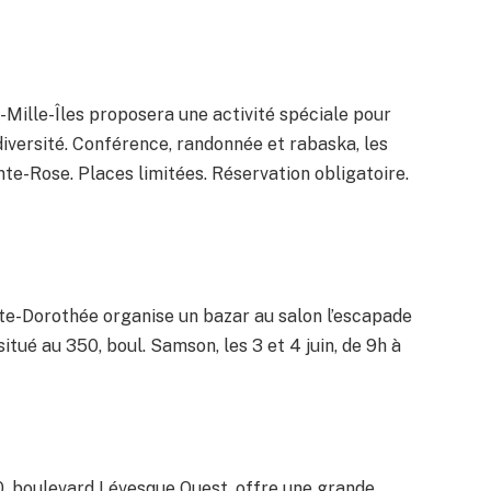
s-Mille-Îles proposera une activité spéciale pour
odiversité. Conférence, randonnée et rabaska, les
nte-Rose. Places limitées. Réservation obligatoire.
nte-Dorothée organise un bazar au salon l’escapade
ué au 350, boul. Samson, les 3 et 4 juin, de 9h à
0, boulevard Lévesque Ouest, offre une grande