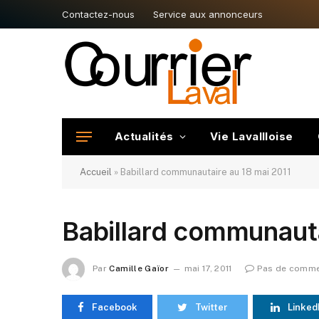
Contactez-nous
Service aux annonceurs
Actualités
Vie Lavallloise
Accueil
»
Babillard communautaire au 18 mai 2011
Babillard communauta
Par
Camille Gaïor
mai 17, 2011
Pas de comme
Facebook
Twitter
Linked