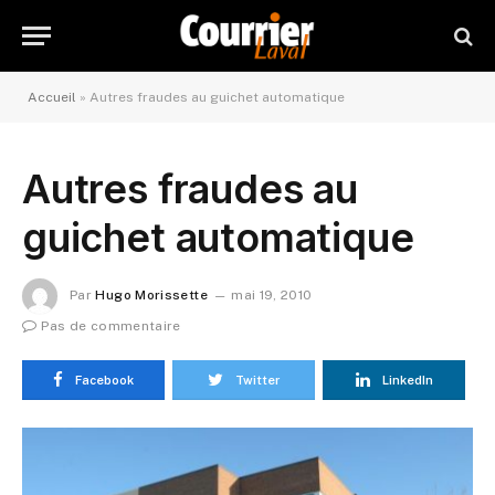
Accueil
»
Autres fraudes au guichet automatique
Autres fraudes au
guichet automatique
Par
Hugo Morissette
mai 19, 2010
Pas de commentaire
Facebook
Twitter
LinkedIn