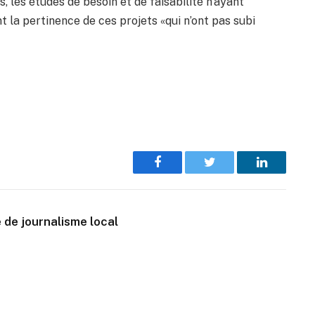
, les études de besoin et de faisabilité n’ayant
t la pertinence de ces projets «qui n’ont pas subi
Facebook
Twitter
LinkedIn
 de journalisme local