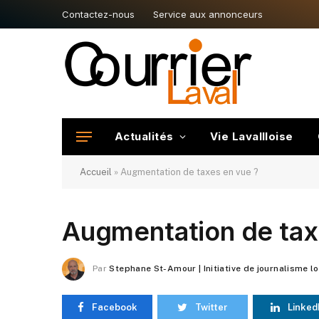
Contactez-nous
Service aux annonceurs
Actualités
Vie Lavallloise
Accueil
»
Augmentation de taxes en vue ?
Augmentation de tax
Par
Stephane St-Amour | Initiative de journalisme l
Facebook
Twitter
Linked