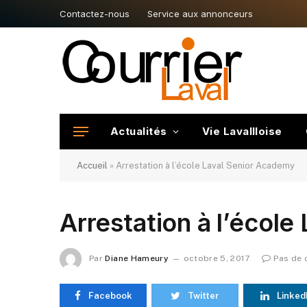
Contactez-nous
Service aux annonceurs
Actualités
Vie Lavallloise
Accueil
»
Arrestation à l’école Laval Senior Academy
Arrestation à l’écol
Par
Diane Hameury
octobre 5, 2017
Pas de
Facebook
Twitter
Linked