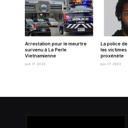
Arrestation pour le meurtre
La police d
survenu à La Perle
les victimes
Vietnamienne
proxénète
juin 17, 2022
juin 17, 2022