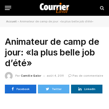
Accueil
»
Animateur de camp de jour: «la plus belle job d’été»
Animateur de camp de
jour: «la plus belle job
d’été»
Par
Camille Gaïor
août 4, 2011
Pas de commentaire
Facebook
Twitter
LinkedIn