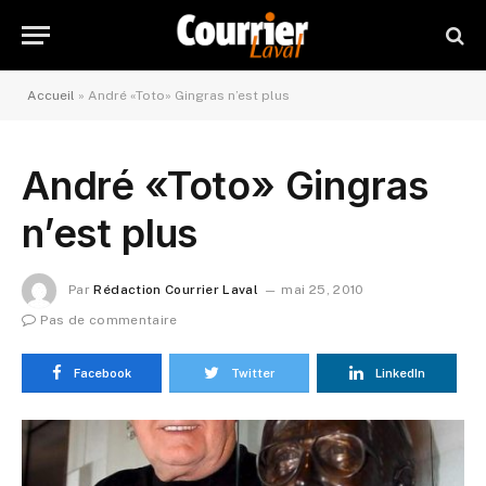
Accueil
»
André «Toto» Gingras n’est plus
André «Toto» Gingras
n’est plus
Par
Rédaction Courrier Laval
mai 25, 2010
Pas de commentaire
Facebook
Twitter
LinkedIn