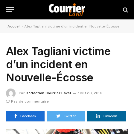
Accueil
»
Alex Tagliani victime d’un incident en Nouvelle-Écosse
Alex Tagliani victime
d’un incident en
Nouvelle-Écosse
Par
Rédaction Courrier Laval
août 23, 2016
Pas de commentaire
Facebook
Twitter
LinkedIn