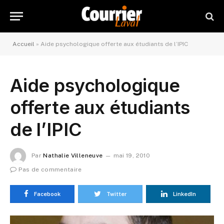
Accueil
»
Aide psychologique offerte aux étudiants de l’IPIC
Aide psychologique
offerte aux étudiants
de l’IPIC
Par
Nathalie Villeneuve
mai 19, 2010
Pas de commentaire
Facebook
Twitter
LinkedIn