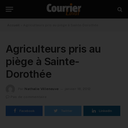
Accueil
»
Agriculteurs pris au piège à Sainte-Dorothée
Agriculteurs pris au
piège à Sainte-
Dorothée
Par
Nathalie Villeneuve
janvier 18, 2012
Pas de commentaire
Facebook
Twitter
LinkedIn